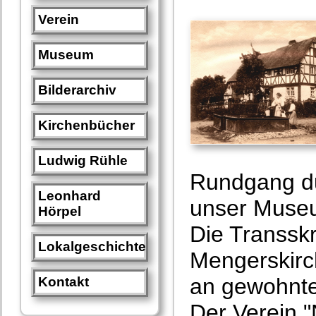
Verein
Museum
Bilderarchiv
Kirchenbücher
Ludwig Rühle
Rundgang du
Leonhard
unser Muse
Hörpel
Die Transsk
Lokalgeschichte
Mengerskirch
an gewohnter
Kontakt
Der Verein "